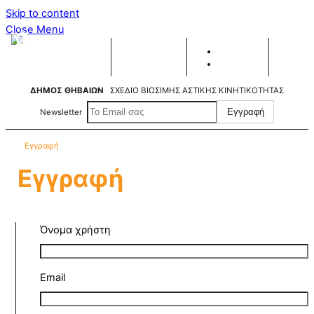
Skip to content
Close Menu
ΣΥΝΔΕΣΗ
MENU
ΕΓΓΡΑΦΉ
S
ΔΉΜΟΣ ΘΗΒΑΊΩΝ
ΣΧΈΔΙΟ ΒΙΏΣΙΜΗΣ ΑΣΤΙΚΉΣ ΚΙΝΗΤΙΚΌΤΗΤΑΣ
Newsletter
Εγγραφή
Εγγραφή
Όνομα χρήστη
Email