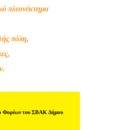
ικό πλεονέκτημα
λής πόλη,
ες,
ν.
τυο Φορέων του ΣΒΑΚ Δήμου