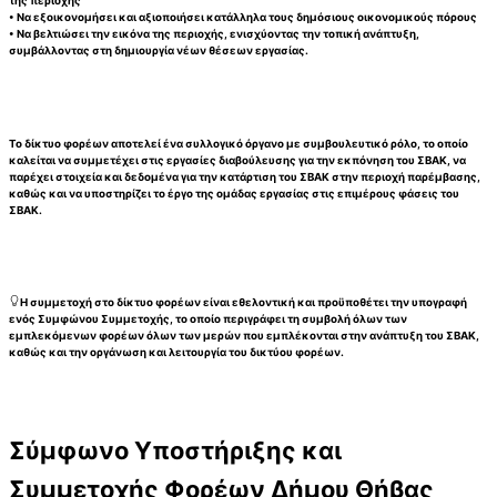
της περιοχής
• Να εξοικονομήσει και αξιοποιήσει κατάλληλα τους δημόσιους οικονομικούς πόρους
• Να βελτιώσει την εικόνα της περιοχής, ενισχύοντας την τοπική ανάπτυξη,
συμβάλλοντας στη δημιουργία νέων θέσεων εργασίας.
Το δίκτυο φορέων αποτελεί ένα συλλογικό όργανο με συμβουλευτικό ρόλο, το οποίο
καλείται να συμμετέχει στις εργασίες διαβούλευσης για την εκπόνηση του ΣΒΑΚ, να
παρέχει στοιχεία και δεδομένα για την κατάρτιση του ΣΒΑΚ στην περιοχή παρέμβασης,
καθώς και να υποστηρίζει το έργο της ομάδας εργασίας στις επιμέρους φάσεις του
ΣΒΑΚ.
Η συμμετοχή στο δίκτυο φορέων είναι εθελοντική και προϋποθέτει την υπογραφή
ενός Συμφώνου Συμμετοχής, το οποίο περιγράφει τη συμβολή όλων των
εμπλεκόμενων φορέων όλων των μερών που εμπλέκονται στην ανάπτυξη του ΣΒΑΚ,
καθώς και την οργάνωση και λειτουργία του δικτύου φορέων.
Σύμφωνο Υποστήριξης και
Συμμετοχής Φορέων Δήμου Θήβας