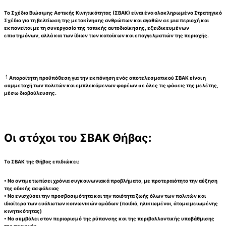
Το Σχέδιο Βιώσιμης Αστικής Κινητικότητας (ΣΒΑΚ) είναι ένα ολοκληρωμένο Στρατηγικό
Σχέδιο για τη βελτίωση της μετακίνησης ανθρώπων και αγαθών σε μια περιοχή και
εκπονείται με τη συνεργασία της τοπικής αυτοδιοίκησης, εξειδικευμένων
επιστημόνων, αλλά και των ίδιων των κατοίκων και επαγγελματιών της περιοχής.
Απαραίτητη προϋπόθεση για την εκπόνηση ενός αποτελεσματικού ΣΒΑΚ είναι η
συμμετοχή των πολιτών και εμπλεκόμενων φορέων σε όλες τις φάσεις της μελέτης,
μέσω διαβούλευσης.
Οι στόχοι του ΣΒΑΚ Θήβας:
Το ΣΒΑΚ της Θήβας επιδιώκει:
• Να αντιμετωπίσει χρόνια συγκοινωνιακά προβλήματα, με προτεραιότητα την αύξηση
της οδικής ασφάλειας
• Να ενισχύσει την προσβασιμότητα και την ποιότητα ζωής όλων των πολιτών και
ιδιαίτερα των ευάλωτων κοινωνικών ομάδων (παιδιά, ηλικιωμένοι, άτομα μειωμένης
κινητικότητας)
• Να συμβάλει στον περιορισμό της ρύπανσης και της περιβαλλοντικής υποβάθμισης