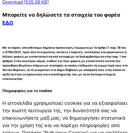
Download [535.08 KB]
Μπορείτε να δηλώσετε τα στοιχεία του φορέα
ΕΔΩ
Με το παρόν, απευθύνουμε δημόσια πρόσκληση, σύμφωνα με το άρθρο 7, παρ. 1Β του
ν.4784/2021, προς όλα τα σωματεία, αστικές εταιρείες, συλλόγους και οργανώσεις ή
άλλους φορείς με καταστατικό σκοπό συναφή με τα διαλαμβανόμενα στην παρ. 1 του
άρθρου 3 του ανωτέρω νόμου, καθώς και τους φορείς με καταστατικό σκοπό την
προώθηση θεμάτων ατόμων με αναπηρία, οι οποίοι επιθυμούν τη συμμετοχή τους στο
δίκτυο Φορέων, να το γνωρίσουν στο Δήμο Θηβαίων με απόφασή τους στην οποία να
ορίζεται ένας εκπρόσωπος και ο αναπληρωτής του, με τα αντίστοιχα στοιχεία
επικοινωνίας.
Πληροφορίες για τα cookies
Η ιστοσελίδα χρησιμοποιεί cookies για να εξασφαλίσει
την σωστή λειτουργία της, την δυνατότητά σας να
επικοινωνήσετε μαζί μας, να δημιουργήσει στατιστικά
για την χρήση της και να παρέχει πληροφορίες από
τρίτους. Πατήστε "Ρυθμίσεις Cookies" για να επιλέξετε