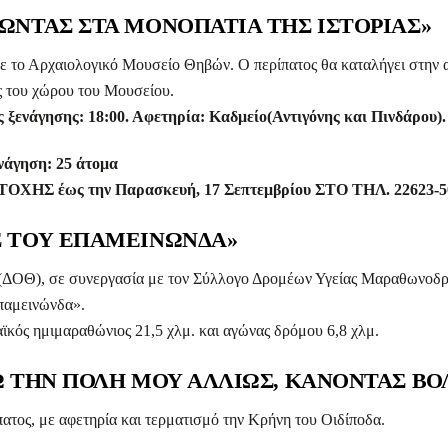
ΑΤΩΝΤΑΣ ΣΤΑ ΜΟΝΟΠΑΤΙΑ ΤΗΣ ΙΣΤΟΡΙΑΣ»
με το Αρχαιολογικό Μουσείο Θηβών. Ο περίπατος θα καταλήγει στην 
ς του χώρου του Μουσείου.
 ξενάγησης: 18:00. Αφετηρία: Καδμείο(Αντιγόνης και Πινδάρου).
νάγηση: 25 άτομα
έως την Παρασκευή, 17 Σεπτεμβρίου ΣΤΟ ΤΗΛ. 22623-50652
ΟΣ ΤΟΥ ΕΠΑΜΕΙΝΩΝΔΑ»
(ΔΟΘ), σε συνεργασία με τον Σύλλογο Δρομέων Υγείας Μαραθωνο
παμεινώνδα».
ϊκός ημιμαραθώνιος 21,5 χλμ. και αγώνας δρόμου 6,8 χλμ.
ΙΖΩ ΤΗΝ ΠΟΛΗ ΜΟΥ ΑΛΛΙΩΣ, ΚΑΝΟΝΤΑΣ Β
πατος, με αφετηρία και τερματισμό την Κρήνη του Οιδίποδα.